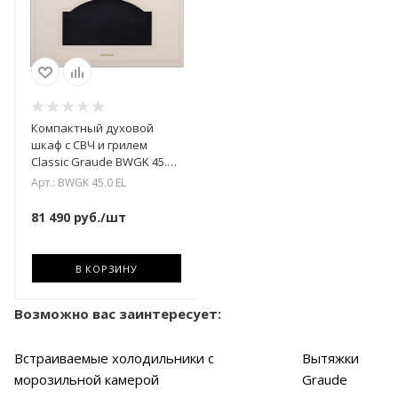
Компактный духовой
шкаф с СВЧ и грилем
Classic Graude BWGK 45.0
EL
Арт.: BWGK 45.0 EL
81 490
руб.
/шт
В КОРЗИНУ
Возможно вас заинтересует:
Встраиваемые холодильники с
Вытяжки
морозильной камерой
Graude