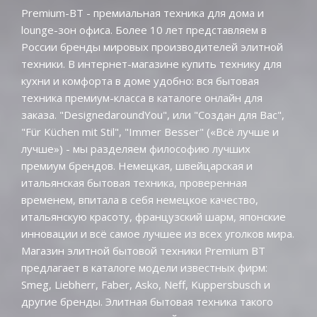
Premium-BT - премиальная техника для дома и
lounge-зон офиса. Более 10 лет представляем в
России бренды мировых производителей элитной
техники. В интернет-магазине купить технику для
кухни и комфорта в доме удобно: вся бытовая
техника премиум-класса в каталоге онлайн для
заказа. "DesignedaroundYou", или "Создан для Вас",
"Für Küchen mit Stil", "Immer Besser" («Всё лучше и
лучше») - мы разделяем философию лучших
премиум брендов. Немецкая, швейцарская и
итальянская бытовая техника, проверенная
временем, впитала в себя немецкое качество,
итальянскую красоту, французский шарм, японские
инновации и всё самое лучшее из всех уголков мира.
Магазин элитной бытовой техники Premium BT
предлагает в каталоге модели известных фирм:
Smeg, Liebherr, Faber, Asko, Neff, Kuppersbusch и
другие бренды. Элитная бытовая техника такого