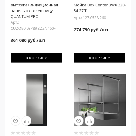
вытяжка+индукционная
Мойка Box Center BWX 220-
панель в столешницу
54-27 TL
QUANTUM PRO
Арт.: 127.0538.260
Арт.:
CUZQ90.03P8#ZZZN460F
274 790
руб.
/шт
361 080
руб.
/шт
В КОРЗИНУ
В КОРЗИНУ