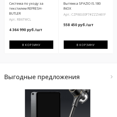
Система по уходу за
Вытяжка SPAZIO IS.180
текстилем REFRESH-
INOX
BUTLER
Арт.: CZPI80.E0P7#ZZZI461F
Арт.: RB6TWCL
558 450
руб.
/шт
4 364 990
руб.
/шт
В КОРЗИНУ
В КОРЗИНУ
Выгодные предложения